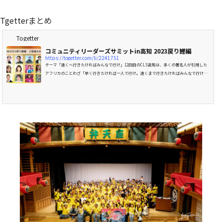
Tgetterまとめ
Togetter
コミュニティリーダーズサミットin高知 2023戻り鰹編
https://togetter.com/li/2241751
テーマ「遠くへ行きたければみんなで行け」12回目のCLS高知は、多くの著名人が引用した
アフリカのことわざ「早く行きたければ一人で行け。遠くまで行きたければみんなで行け（i
f you want to..