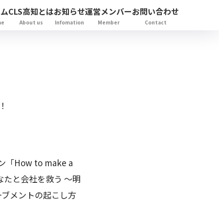
ーム
CLS高知とは
お知らせ
運営メンバー
お問い合わせ
me
About us
Infomation
Member
Contact
！
ow to make a
あなたと会社を救う ～明
ーブメントの起こし方