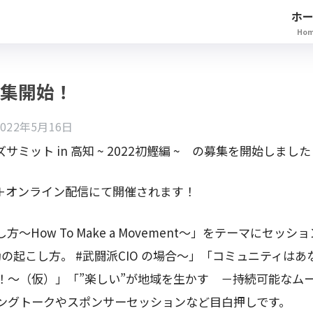
ホ
Ho
 募集開始！
2022年5月16日
ミット in 高知 ~ 2022初鰹編 ~ の募集を開始しました
地＋オンライン配信にて開催されます！
How To Make a Movement～」
をテーマにセッション「H
運動の起こし方。 #武闘派CIO の場合～」「コミュニティは
！～（仮）」「”楽しい”が地域を生かす －持続可能なム
ングトークやスポンサーセッションなど目白押しです。