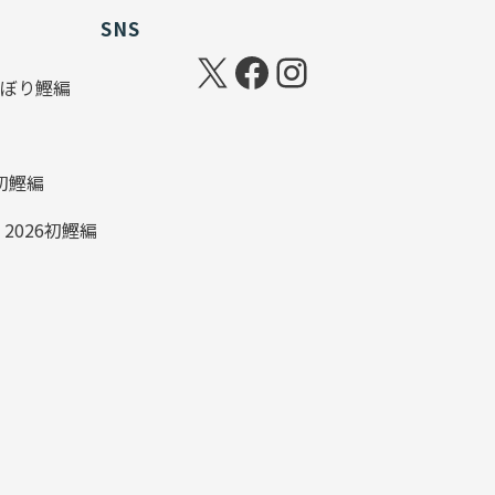
SNS
6のぼり鰹編
初鰹編
2026初鰹編